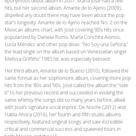
eponymous debut album in 2007. María José had a few
hits, but her second album, Amante de lo Ajeno (2009),
dispelled any doubt there may have been about the pop
star’s longevity. Amante de lo Ajeno reached No. 2 on the
Mexican albums chart, with José covering ’80s hits once
popularized by Daniela Romo, María Conchita Alonso,
Lucía Méndez and other pop divas. “No Soy una Señora,”
the lead single on the album based on Venezuelan singer
Melissa Griffiths’ 1983 hit, was especially beloved.
Her third album, Amante de lo Bueno (2010), followed the
same format as her sophomore album, covering more pop
hits from the ’80s and ’90s. José called the album the “side
b” to her previous record and succeeded in evoking the
same whimsy the songs did so many years before, albeit
with José’s signature vocal imprint. De Noche (2012) and
Habla Ahora (2016), her fourth and fifth studio albums
respectively, featured original songs and saw incredible
critical and commercial success and spawned tours in