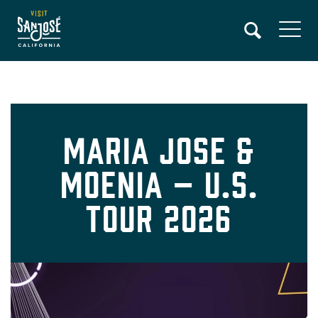
Skip
to
main
content
Maria Jose &
Moenia – U.S.
Tour 2026