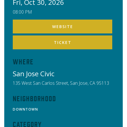
Fri, Oct 30, 2026
08:00 PM
WEBSITE
TICKET
Where
San Jose Civic
135 West San Carlos Street,
San Jose
,
CA
95113
Neighborhood
DOWNTOWN
Category